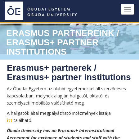
Ugrás
Toggl
a
navig
tartalomra
ERASMUS PARTNEREINK /
ERASMUS+ PARTNER
INSTITUTIONS
Erasmus+ partnerek /
Erasmus+ partner institutions
Az Óbudai Egyetem az alábbi egyetemekkel áll szerződéses
kapcsolatban, melynek alapján hallgatói, oktatói és
személyzeti mobilitás valósítható meg.
A hallgatók által megpályázható intézmények listája
itt
található.
Óbuda University has an Erasmus+ Interinstitutional
Agreement for exchange of students and staff with the