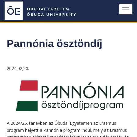
Ugrás
Toggl
a
navig
tartalomra
Pannónia ösztöndíj
2024.02.20.
A 2024/25. tanévben az Óbudai Egyetemen az Erasmus
program helyett a Pannónia program indul, mely az Erasmus