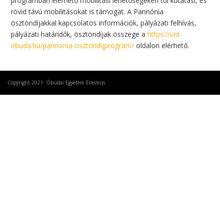
programban elérhető mobilitási lehetőségeken túl kutatási, és
rövid távú mobilitásokat is támogat. A Pannónia
ösztöndíjakkal kapcsolatos információk, pályázati felhívás,
pályázati határidők, ösztöndíjak összege a
https://uni-
obuda.hu/pannonia-osztondijprogram/
oldalon elérhető.
Copyright 2021· Óbudai Egyetem Erasmus